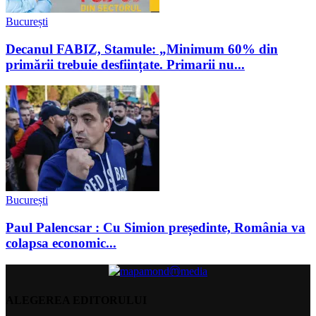
București
Decanul FABIZ, Stamule: „Minimum 60% din
primării trebuie desființate. Primarii nu...
București
Paul Palencsar : Cu Simion președinte, România va
colapsa economic...
ALEGEREA EDITORULUI