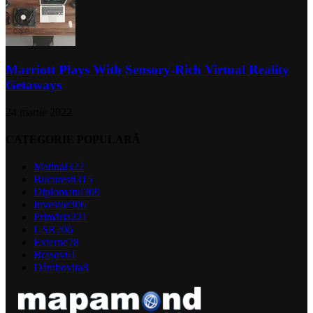
Marriott Plays With Sensory-Rich Virtual Reality
Getaways
24 martie 2022
CATEGORIE POPULARĂ
Matinal
322
București
315
Diplomatul
309
Investor
306
Primăria
221
USR
206
Externe
78
Brașov
61
Dâmbovița
8