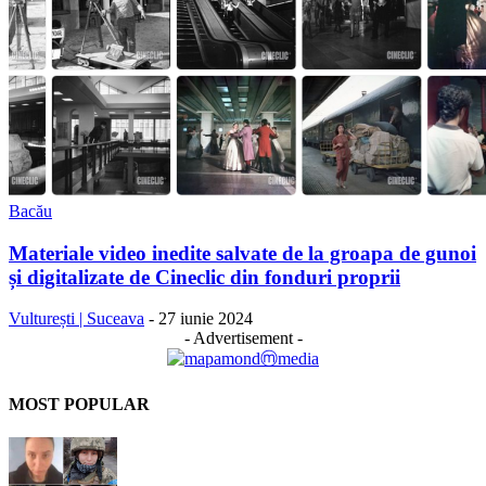
Bacău
Materiale video inedite salvate de la groapa de gunoi
și digitalizate de Cineclic din fonduri proprii
Vulturești | Suceava
-
27 iunie 2024
- Advertisement -
MOST POPULAR