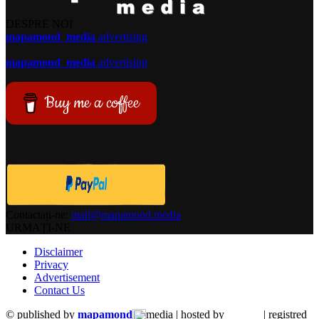
DESPRE NOI
mapamond
media
advertising
mapamond
media
advertising
Buy me a coffee
Contactați-ne:
mail@mapamond.media
URMAȚI-NE
Disclaimer
Privacy
Advertisement
Contact Us
© published by
mapamond
media | hosted by
| registred