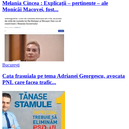
Melania Cincea : Explicaţii – pertinente – ale
Monicăi Macovei, fost...
București
Cata frasuiala pe tema Adrianei Georgescu, avocata
PNL care facea trafic...