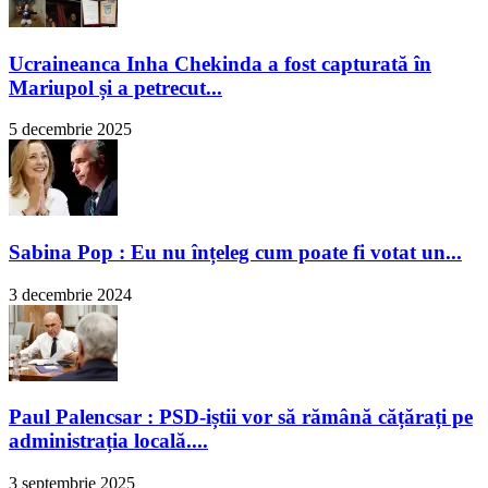
Ucraineanca Inha Chekinda a fost capturată în
Mariupol și a petrecut...
5 decembrie 2025
Sabina Pop : Eu nu înțeleg cum poate fi votat un...
3 decembrie 2024
Paul Palencsar : PSD-iștii vor să rămână cățărați pe
administrația locală....
3 septembrie 2025