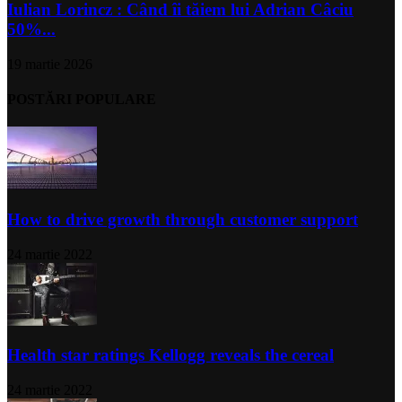
Iulian Lorincz : Când îi tăiem lui Adrian Câciu
50%...
19 martie 2026
POSTĂRI POPULARE
How to drive growth through customer support
24 martie 2022
Health star ratings Kellogg reveals the cereal
24 martie 2022